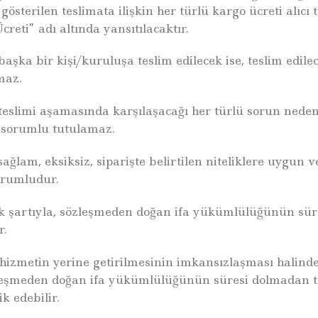
gösterilen teslimata ilişkin her türlü kargo ücreti alıcı
creti” adı altında yansıtılacaktır.
aşka bir kişi/kuruluşa teslim edilecek ise, teslim edile
maz.
teslimi aşamasında karşılaşacağı her türlü sorun nedeni
ı sorumlu tutulamaz.
ağlam, eksiksiz, siparişte belirtilen niteliklere uygun 
sorumludur.
ak şartıyla, sözleşmeden doğan ifa yükümlülüğünün süre
r.
a hizmetin yerine getirilmesinin imkansızlaşması hali
eşmeden doğan ifa yükümlülüğünün süresi dolmadan tüket
ik edebilir.