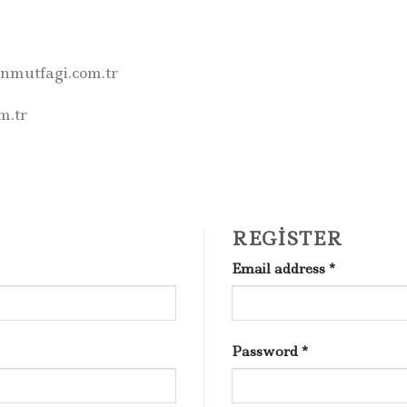
inmutfagi.com.tr
m.tr
REGISTER
Email address
*
Password
*