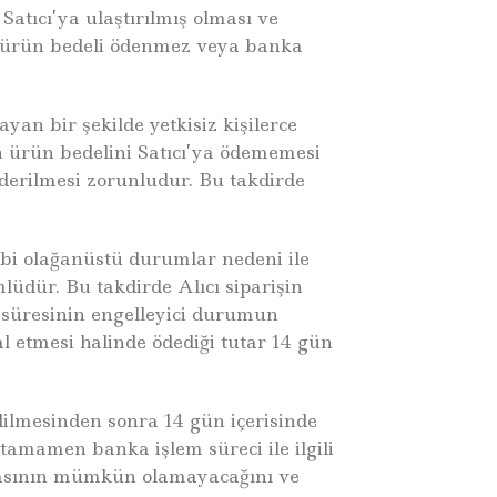
atıcı’ya ulaştırılmış olması ve
nle ürün bedeli ödenmez veya banka
an bir şekilde yetkisiz kişilerce
n ürün bedelini Satıcı’ya ödememesi
nderilmesi zorunludur. Bu takdirde
gibi olağanüstü durumlar nedeni ile
üdür. Bu takdirde Alıcı siparişin
t süresinin engelleyici durumun
al etmesi halinde ödediği tutar 14 gün
 edilmesinden sonra 14 gün içerisinde
tamamen banka işlem süreci ile ilgili
nmasının mümkün olamayacağını ve