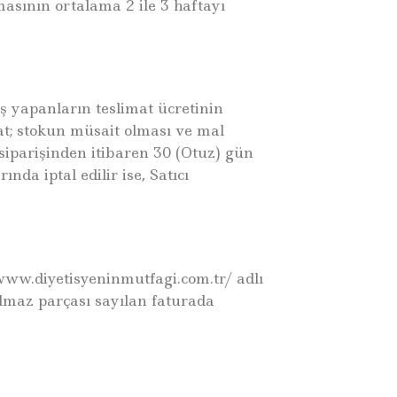
masının ortalama 2 ile 3 haftayı
riş yapanların teslimat ücretinin
mat; stokun müsait olması ve mal
 siparişinden itibaren 30 (Otuz) gün
da iptal edilir ise, Satıcı
 www.diyetisyeninmutfagi.com.tr/ adlı
ılmaz parçası sayılan faturada