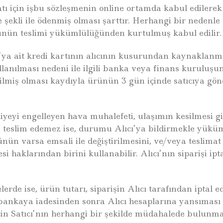
ı için işbu sözleşmenin online ortamda kabul edilerek S
eme şekli ile ödenmiş olması şarttır. Herhangi bir nede
 ürünün teslimi yükümlülüğünden kurtulmuş kabul edilir.
’ya ait kredi kartının alıcının kusurundan kaynaklanmay
lanılması nedeni ile ilgili banka veya finans kuruluşu
edilmiş olması kaydıyla ürünün 3 gün içinde satıcıya gö
kliyeyi engelleyen hava muhalefeti, ulaşımın kesilmesi 
 teslim edemez ise, durumu Alıcı’ya bildirmekle yüküml
ünün varsa emsali ile değiştirilmesini, ve/veya teslima
haklarından birini kullanabilir. Alıcı’nın siparişi ipt
elerde ise, ürün tutarı, siparişin Alıcı tarafından iptal
ın bankaya iadesinden sonra Alıcı hesaplarına yansıması 
 için Satıcı’nın herhangi bir şekilde müdahalede bulu