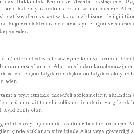
orunması Hakkındaki Kanun ve Mesafeli Sözleşmeler Uy
afların hak ve yükümlülüklerinin saptanmasıdır. Alıcı,
 teslimat koşulları vs. satışa konu mal/hizmet ile ilgili 
n bilgileri elektronik ortamda teyit ettiğini ve sonrası
beyan eder.
m.tr/ internet sitesinde sözleşme konusu ürünün temel ni
e bunun masraflarının Alıcı tarafından karşılanacağına, 
adresi ve iletişim bilgilerine ilişkin ön bilgileri okuyup
an eder.
ortamda teyit etmekle, mesafeli sözleşmelerin akdinden ö
len ürünlere ait temel özellikler, ürünlerin vergiler dahi
 teyid etmiş olur.
günlük süreyi aşmamak koşulu ile her bir ürün için Alı
giler içinde açıklanan süre içinde Alıcı veya gösterdiği a