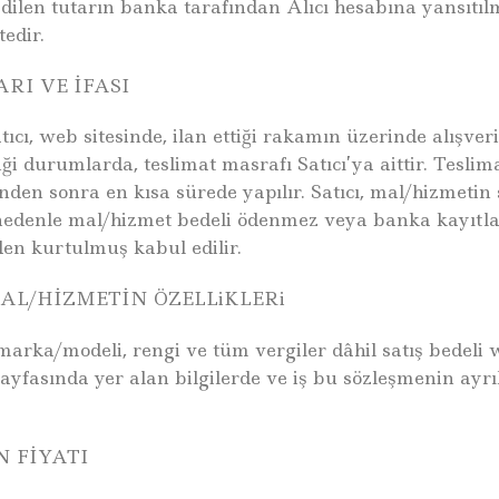
edilen tutarın banka tarafından Alıcı hesabına yansıtıl
edir.
RI VE İFASI
atıcı, web sitesinde, ilan ettiği rakamın üzerinde alışve
ği durumlarda, teslimat masrafı Satıcı’ya aittir. Tesli
nden sonra en kısa sürede yapılır. Satıcı, mal/hizmetin
nedenle mal/hizmet bedeli ödenmez veya banka kayıtların
en kurtulmuş kabul edilir.
AL/HİZMETİN ÖZELLiKLERi
 marka/modeli, rengi ve tüm vergiler dâhil satış bedeli
ayfasında yer alan bilgilerde ve iş bu sözleşmenin ayr
N FİYATI