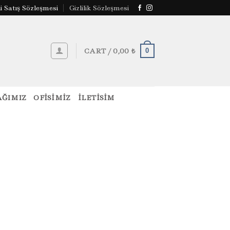
i Satış Sözleşmesi
Gizlilik Sözleşmesi
CART /
0,00
₺
0
ĞIMIZ
OFISIMIZ
İLETISIM