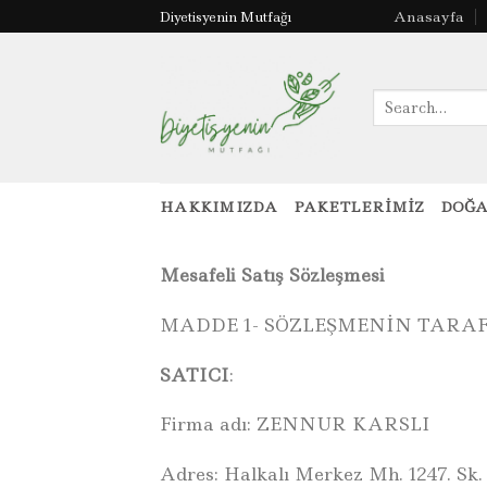
Skip
Anasayfa
Diyetisyenin Mutfağı
to
content
Search
for:
HAKKIMIZDA
PAKETLERIMIZ
DOĞA
Mesafeli Satış Sözleşmesi
MADDE 1- SÖZLEŞMENİN TARA
SATICI
:
Firma adı: ZENNUR KARSLI
Adres: Halkalı Merkez Mh. 1247. Sk.