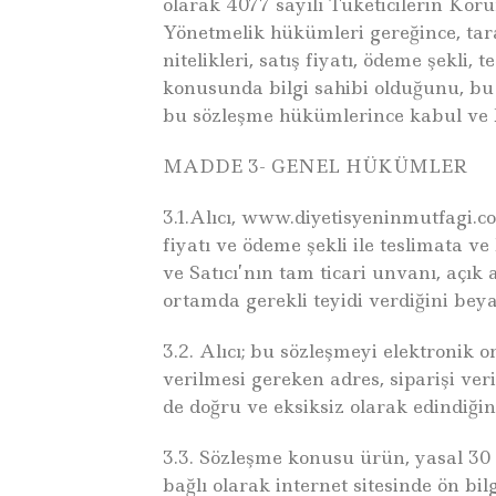
olarak 4077 sayılı Tüketicilerin K
Yönetmelik hükümleri gereğince, tar
nitelikleri, satış fiyatı, ödeme şekli,
konusunda bilgi sahibi olduğunu, bu ö
bu sözleşme hükümlerince kabul ve 
MADDE 3- GENEL HÜKÜMLER
3.1.Alıcı, www.diyetisyeninmutfagi.co
fiyatı ve ödeme şekli ile teslimata v
ve Satıcı’nın tam ticari unvanı, açık 
ortamda gerekli teyidi verdiğini bey
3.2. Alıcı; bu sözleşmeyi elektronik 
verilmesi gereken adres, siparişi veri
de doğru ve eksiksiz olarak edindiğini
3.3. Sözleşme konusu ürün, yasal 30 
bağlı olarak internet sitesinde ön bil