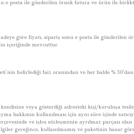
nu e-posta ile gönderilen örnek fatura ve ürün ile birli
adeye göre fiyatı, sipariş sonu e-posta ile gönderilen ör
in içeriğinde mevcuttur.
’nin belirlediği faiz oranından ve her halde % 30’dan 
kendisine veya gösterdiği adresteki kişi/kuruluşa tesl
ayma hakkının kullanılması için aynı süre içinde satıcı
erçevesinde ve işbu sözleşmenin ayrılmaz parçası olan
lgiler gereğince, kullanılmamış ve paketinin hasar gör